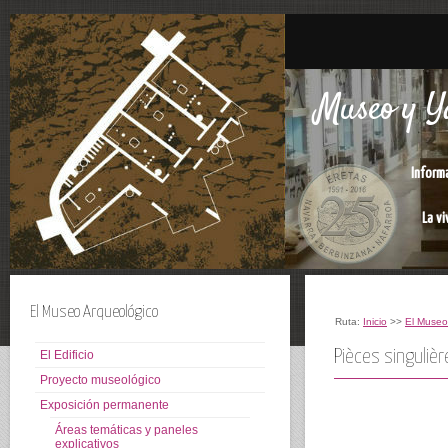
Museo y Ya
Inform
La vi
El Museo Arqueológico
Ruta:
Inicio
>>
El Museo
Pièces singulièr
El Edificio
Proyecto museológico
Exposición permanente
Áreas temáticas y paneles
explicativos