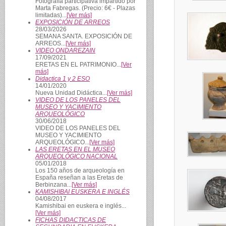
Fotografía participativa impartido por
Marta Fabregas. (Precio: 6€ - Plazas
limitadas)...
[Ver más]
EXPOSICIÓN DE ARREOS
28/03/2026
SEMANA SANTA. EXPOSICIÓN DE
ARREOS...
[Ver más]
VIDEO ONDAREZAIN
17/09/2021
ERETAS EN EL PATRIMONIO...
[Ver
más]
Didactica 1 y 2 ESO
14/01/2020
Nueva Unidad Didáctica...
[Ver más]
VIDEO DE LOS PANELES DEL
MUSEO Y YACIMIENTO
ARQUEOLÓGICO
30/06/2018
VIDEO DE LOS PANELES DEL
MUSEO Y YACIMIENTO
ARQUEOLÓGICO...
[Ver más]
LAS ERETAS EN EL MUSEO
ARQUEOLÓGICO NACIONAL
05/01/2018
Los 150 años de arqueología en
España reseñan a las Eretas de
Berbinzana...
[Ver más]
KAMISHIBAI EUSKERA E INGLÉS
04/08/2017
Kamishibai en euskera e inglés...
[Ver más]
FICHAS DIDACTICAS DE