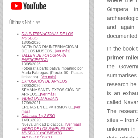
where the 
Gimpera i
archaeologi
Últimas Noticias
and again 
DIA INTERNACIONAL DE LOS
documented i
MUSEOS
13/05/2026
ACTIVIDAD DIA INTERNACIONAL
In the book t
DE LOS MUSEOS...
[Ver más]
TALLER DE FOTOGRAFÍA
primer mile
PARTICIPATIVA
13/05/2026
the Govern
Fotografía participativa impartido por
Marta Fabregas. (Precio: 6€ - Plazas
summarises 
limitadas)...
[Ver más]
EXPOSICIÓN DE ARREOS
research he 
28/03/2026
SEMANA SANTA. EXPOSICIÓN DE
is an exhau
ARREOS...
[Ver más]
VIDEO ONDAREZAIN
called Nava
17/09/2021
ERETAS EN EL PATRIMONIO...
[Ver
The researc
más]
Didactica 1 y 2 ESO
sites – Iron 
14/01/2020
Nueva Unidad Didáctica...
[Ver más]
unknown in p
VIDEO DE LOS PANELES DEL
MUSEO Y YACIMIENTO
ARQUEOLÓGICO