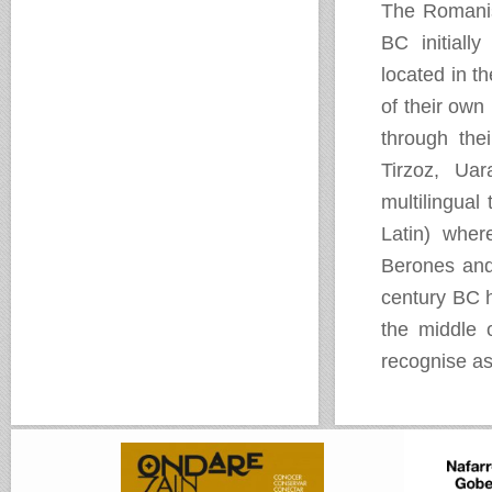
The Romanisa
BC initiall
located in th
of their own
through the
Tirzoz, Ua
multilingual
Latin) where
Berones and 
century BC h
the middle o
recognise as