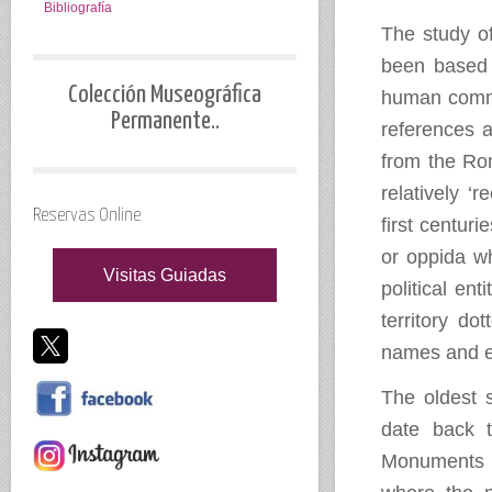
Bibliografía
The study of
been based 
Colección Museográfica
human commun
Permanente..
references av
from the Rom
relatively ‘
Reservas Online
first centur
or oppida wh
Visitas Guiadas
political en
territory do
names and em
The oldest 
date back 
Monuments C