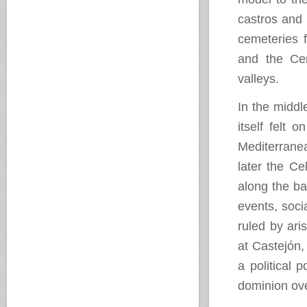
castros and r
cemeteries 
and the Cen
valleys.
In the middl
itself felt 
Mediterranea
later the Ce
along the ba
events, socia
ruled by aris
at Castejón,
a political p
dominion ove