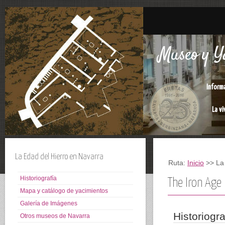
Museo y Ya
Inform
La vi
La Edad del Hierro en Navarra
Ruta:
Inicio
>> La 
Historiografía
The Iron Age
Mapa y catálogo de yacimientos
Galería de Imágenes
Historiogr
Otros museos de Navarra