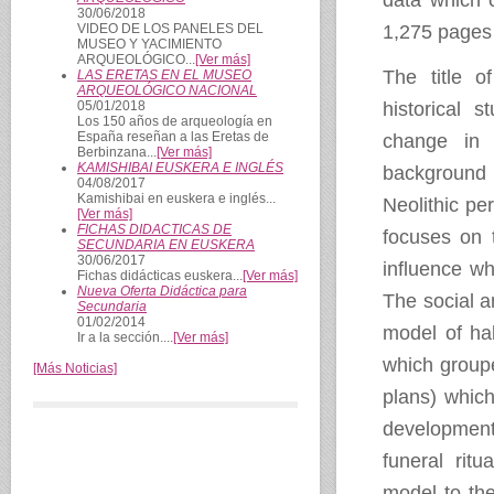
data which 
30/06/2018
VIDEO DE LOS PANELES DEL
1,275 pages o
MUSEO Y YACIMIENTO
ARQUEOLÓGICO...
[Ver más]
The title o
LAS ERETAS EN EL MUSEO
ARQUEOLÓGICO NACIONAL
05/01/2018
historical 
Los 150 años de arqueología en
España reseñan a las Eretas de
change in 
Berbinzana...
[Ver más]
KAMISHIBAI EUSKERA E INGLÉS
background 
04/08/2017
Kamishibai en euskera e inglés...
Neolithic pe
[Ver más]
FICHAS DIDACTICAS DE
focuses on 
SECUNDARIA EN EUSKERA
30/06/2017
influence wh
Fichas didácticas euskera...
[Ver más]
Nueva Oferta Didáctica para
The social a
Secundaria
01/02/2014
model of hab
Ir a la sección....
[Ver más]
which groupe
[Más Noticias]
plans) whic
development
funeral ritu
model to th