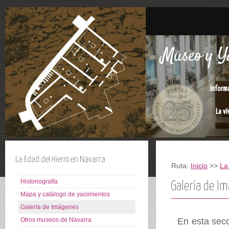
Museo y Ya
Inform
La vi
La Edad del Hierro en Navarra
Ruta:
Inicio
>>
La
Historiografía
Galería de I
Mapa y catálogo de yacimientos
Galería de Imágenes
Otros museos de Navarra
En esta sec