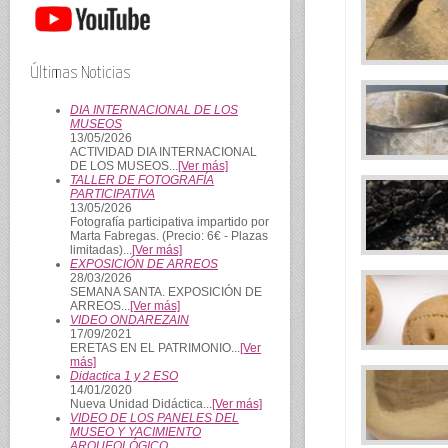
Últimas Noticias
DIA INTERNACIONAL DE LOS
MUSEOS
13/05/2026
ACTIVIDAD DIA INTERNACIONAL
DE LOS MUSEOS...
[Ver más]
TALLER DE FOTOGRAFÍA
PARTICIPATIVA
13/05/2026
Fotografía participativa impartido por
Marta Fabregas. (Precio: 6€ - Plazas
limitadas)...
[Ver más]
EXPOSICIÓN DE ARREOS
28/03/2026
SEMANA SANTA. EXPOSICIÓN DE
ARREOS...
[Ver más]
VIDEO ONDAREZAIN
17/09/2021
ERETAS EN EL PATRIMONIO...
[Ver
más]
Didactica 1 y 2 ESO
14/01/2020
Nueva Unidad Didáctica...
[Ver más]
VIDEO DE LOS PANELES DEL
MUSEO Y YACIMIENTO
ARQUEOLÓGICO