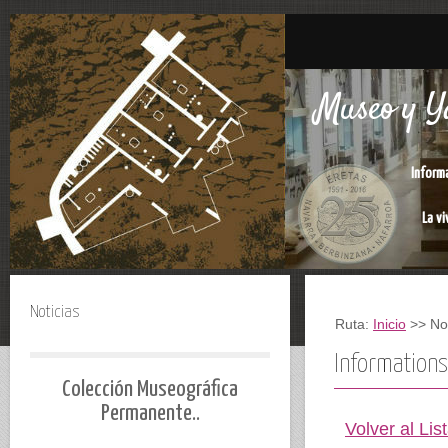
Museo y Ya
Inform
La vi
Noticias
Ruta:
Inicio
>> Not
Informations
Colección Museográfica
Permanente..
Volver al Lis