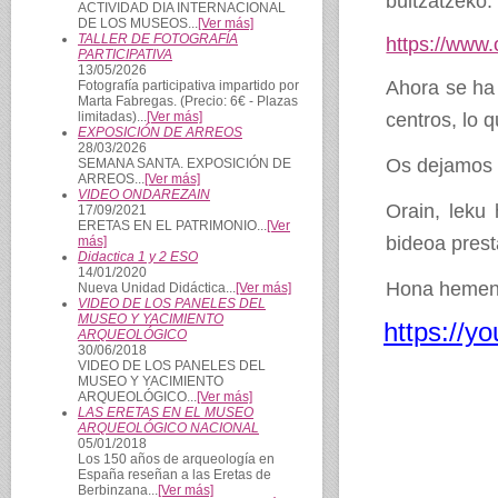
bultzatzeko.
ACTIVIDAD DIA INTERNACIONAL
DE LOS MUSEOS...
[Ver más]
TALLER DE FOTOGRAFÍA
https://www
PARTICIPATIVA
13/05/2026
Ahora se ha
Fotografía participativa impartido por
Marta Fabregas. (Precio: 6€ - Plazas
limitadas)...
[Ver más]
centros, lo
EXPOSICIÓN DE ARREOS
28/03/2026
Os dejamos e
SEMANA SANTA. EXPOSICIÓN DE
ARREOS...
[Ver más]
VIDEO ONDAREZAIN
Orain, leku
17/09/2021
ERETAS EN EL PATRIMONIO...
[Ver
bideoa prest
más]
Didactica 1 y 2 ESO
14/01/2020
Hona hemen 
Nueva Unidad Didáctica...
[Ver más]
VIDEO DE LOS PANELES DEL
MUSEO Y YACIMIENTO
https://
ARQUEOLÓGICO
30/06/2018
VIDEO DE LOS PANELES DEL
MUSEO Y YACIMIENTO
ARQUEOLÓGICO...
[Ver más]
LAS ERETAS EN EL MUSEO
ARQUEOLÓGICO NACIONAL
05/01/2018
Los 150 años de arqueología en
España reseñan a las Eretas de
Berbinzana...
[Ver más]